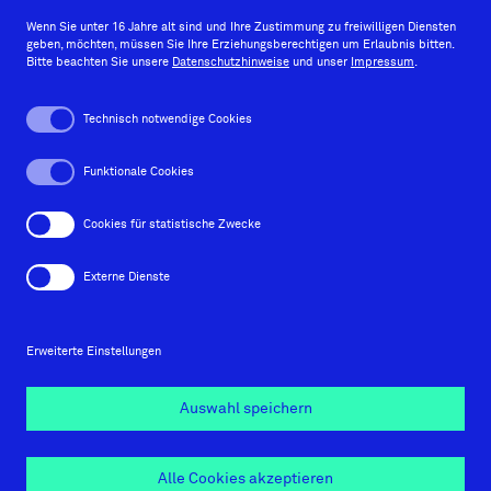
Wenn Sie unter 16 Jahre alt sind und Ihre Zustimmung zu freiwilligen Diensten
geben, möchten, müssen Sie Ihre Erziehungsberechtigen um Erlaubnis bitten.
Bitte beachten Sie unsere
Datenschutzhinweise
und unser
Impressum
.
Behance
Instagram
Facebook
LinkedIn
Technisch notwendige Cookies
Funktionale Cookies
Impressum
Cookies für statistische Zwecke
Datenschutzhinweise
Externe Dienste
Kontakt
Erweiterte Einstellungen
Cookie-Einstellungen
Auswahl speichern
© 2026 Orange Hive GmbH
Alle Cookies akzeptieren