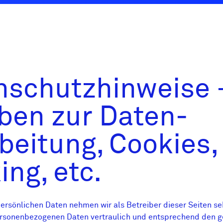
­schutz­hinweise 
ben zur Daten­
beitung, Cookies,
ing, etc.
ersönlichen Daten nehmen wir als Betreiber dieser Seiten seh
rsonenbezogenen Daten vertraulich und entsprechend den g