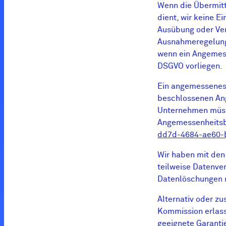
Wenn die Übermittl
dient, wir keine E
Ausübung oder Ver
Ausnahmeregelung n
wenn ein Angemess
DSGVO vorliegen.
Ein angemessenes 
beschlossenen Ang
Unternehmen müssen
Angemessenheitsbe
dd7d-4684-ae60-
Wir haben mit den
teilweise Datenve
Datenlöschungen r
Alternativ oder z
Kommission erlas
geeignete Garanti