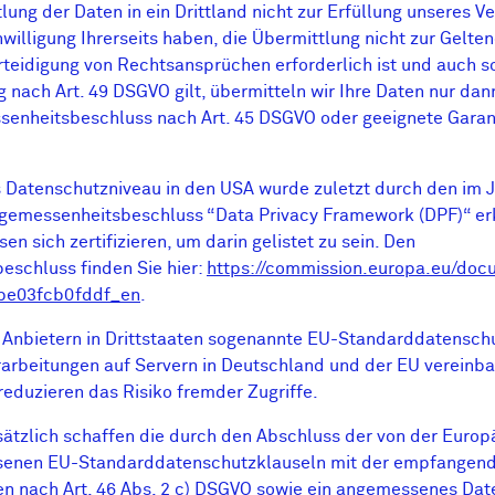
ung der Daten in ein Drittland nicht zur Erfüllung unseres Ve
inwilligung Ihrerseits haben, die Übermittlung nicht zur Gelt
teidigung von Rechtsansprüchen erforderlich ist und auch s
ach Art. 49 DSGVO gilt, übermitteln wir Ihre Daten nur dann 
enheitsbeschluss nach Art. 45 DSGVO oder geeignete Garant
Datenschutzniveau in den USA wurde zuletzt durch den im J
emessenheitsbeschluss “Data Privacy Framework (DPF)“ erk
 sich zertifizieren, um darin gelistet zu sein. Den
schluss finden Sie hier:
https://commission.europa.eu/do
be03fcb0fddf_en
.
 Anbietern in Drittstaaten sogenannte EU-Standarddatensch
rarbeitungen auf Servern in Deutschland und der EU vereinbar
eduzieren das Risiko fremder Zugriffe.
usätzlich schaffen die durch den Abschluss der von der Europ
senen EU-Standarddatenschutzklauseln mit der empfangend
en nach Art. 46 Abs. 2 c) DSGVO sowie ein angemessenes Dat