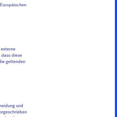
 Europäischen
t externe
, dass diese
ie geltenden
meidung und
vorgeschrieben