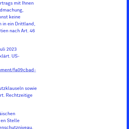
rtrags mit Ihnen
endmachung,
onst keine
in ein Drittland,
ien nach Art. 46
uli 2023
lärt. US-
cument/fa09cbad-
utzklauseln sowie
t. Rechtzeitige
äischen
en Stelle
enschutzniveau.