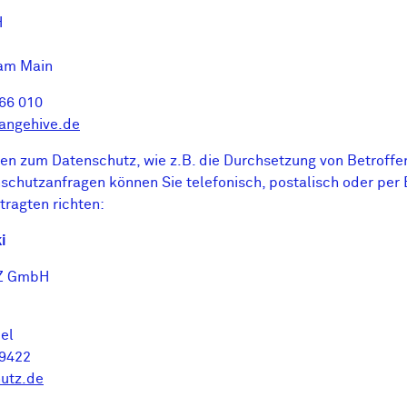
H
am Main
 66 010
rangehive.de
en zum Datenschutz, wie z.B. die Durchsetzung von Betroffe
nschutzanfragen können Sie telefonisch, postalisch oder per
ragten richten:
i
Z GmbH
el
 9422
hutz.de