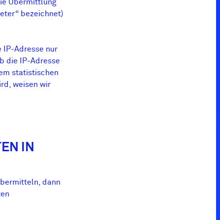
ie Übermittlung
ieter“ bezeichnet)
e IP-Adresse nur
ob die IP-Adresse
em statistischen
rd, weisen wir
EN IN
übermitteln, dann
ten