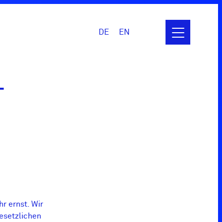
DE
EN
Hauptmenü
betätigen
-
r ernst. Wir
esetzlichen