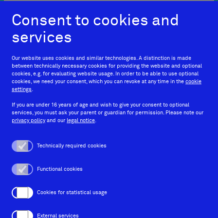
Consent to cookies and

Orange Hive
TYP03
loves
services
Our website uses cookies and similar technologies. A distinction is made
between technically necessary cookies for providing the website and optional
cookies, e.g. for evaluating website usage. In order to be able to use optional
cookies, we need your consent, which you can revoke at any time in the
cookie
settings
.
If you are under 16 years of age and wish to give your consent to optional
services, you must ask your parent or guardian for permission. Please note our
+49 69
privacy policy
and our
legal notice
.
150466010
Technically required cookies
Functional cookies
Cookies for statistical usage
Behance
Instagram
Facebook
LinkedIn
External services